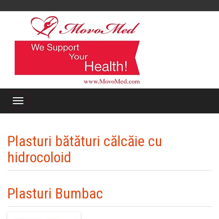
Plasturi bătături călcăie cu
hidrocoloid
Plasturi Bumbac