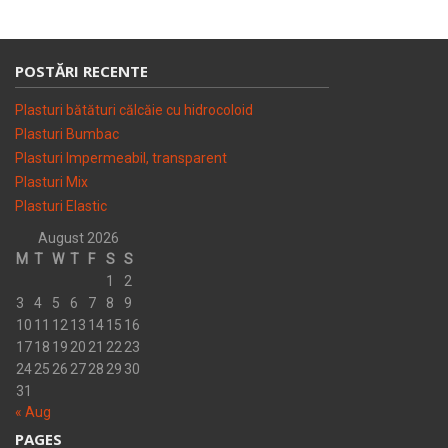
POSTĂRI RECENTE
Plasturi bătături călcăie cu hidrocoloid
Plasturi Bumbac
Plasturi Impermeabil, transparent
Plasturi Mix
Plasturi Elastic
August 2026
M
T
W
T
F
S
S
1
2
3
4
5
6
7
8
9
10
11
12
13
14
15
16
17
18
19
20
21
22
23
24
25
26
27
28
29
30
31
« Aug
PAGES