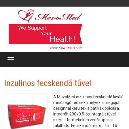
Inzulinos fecskendő tűvel
A MovoMed inzulinos fecskendő kiváló
minőségű termék, melyek a megújult
designnal kerültek a patikák polcaira.
integrált 29Gx0.5-ös integrált tűvel
szerelt termékeken védőkupak is
található. Fecskendő méret: 1ml Tű