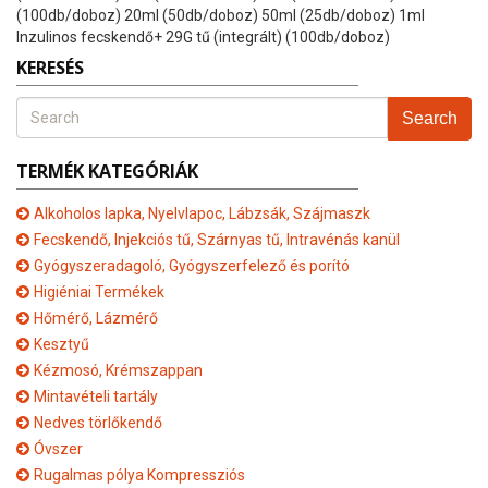
(100db/doboz) 20ml (50db/doboz) 50ml (25db/doboz) 1ml
Inzulinos fecskendő+ 29G tű (integrált) (100db/doboz)
KERESÉS
Search
TERMÉK KATEGÓRIÁK
Alkoholos lapka, Nyelvlapoc, Lábzsák, Szájmaszk
Fecskendő, Injekciós tű, Szárnyas tű, Intravénás kanül
Gyógyszeradagoló, Gyógyszerfelező és porító
Higiéniai Termékek
Hőmérő, Lázmérő
Kesztyű
Kézmosó, Krémszappan
Mintavételi tartály
Nedves törlőkendő
Óvszer
Rugalmas pólya Kompressziós