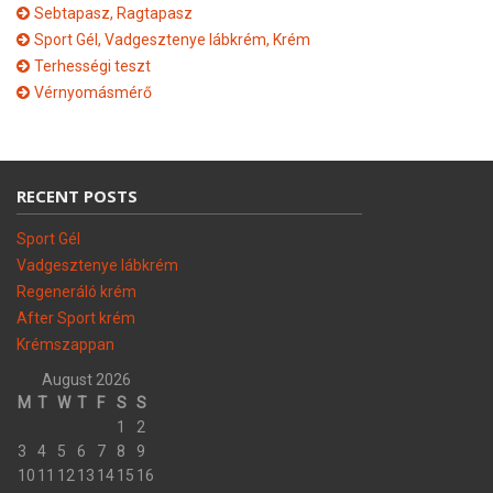
Sebtapasz, Ragtapasz
Sport Gél, Vadgesztenye lábkrém, Krém
Terhességi teszt
Vérnyomásmérő
RECENT POSTS
Sport Gél
Vadgesztenye lábkrém
Regeneráló krém
After Sport krém
Krémszappan
August 2026
M
T
W
T
F
S
S
1
2
3
4
5
6
7
8
9
10
11
12
13
14
15
16