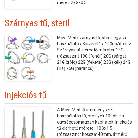
méret: 29Gx0.5
Szárnyas tű, steril
MovoMed szárnyas tű, steril, egyszer
használatos. Kiszerelés: 100db/doboz
Szárnyas tű elérhető méretei: 18G
(rózsaszín) 19G (fehér) 20G (sárga)
21G (zöld) 22G (fekete) 23G (kék) 24G
(lila) 25G (narancs)
Injekciós tű
A MovoMed tű steril, egyszer
használatos tű, amelyek 100db-os
egységcsomagban kaphatók. Injekciós
tű elérhető méretei: 18Gx1,5
(rózsaszín) : hossza: 40mm, átmérő: