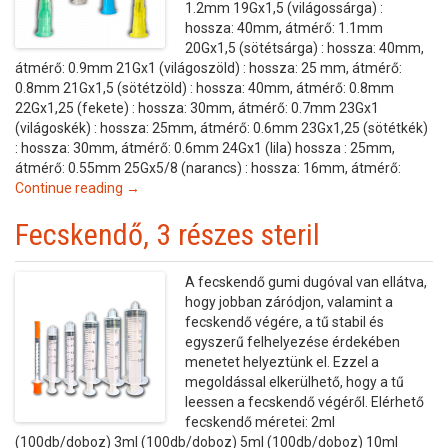
1.2mm 19Gx1,5 (világossárga) :
hossza: 40mm, átmérő: 1.1mm
20Gx1,5 (sötétsárga) : hossza: 40mm,
átmérő: 0.9mm 21Gx1 (világoszöld) : hossza: 25 mm, átmérő:
0.8mm 21Gx1,5 (sötétzöld) : hossza: 40mm, átmérő: 0.8mm
22Gx1,25 (fekete) : hossza: 30mm, átmérő: 0.7mm 23Gx1
(világoskék) : hossza: 25mm, átmérő: 0.6mm 23Gx1,25 (sötétkék)
: hossza: 30mm, átmérő: 0.6mm 24Gx1 (lila) hossza : 25mm,
átmérő: 0.55mm 25Gx5/8 (narancs) : hossza: 16mm, átmérő:
Continue reading →
Fecskendő, 3 részes steril
A fecskendő gumi dugóval van ellátva,
hogy jobban záródjon, valamint a
fecskendő végére, a tű stabil és
egyszerű felhelyezése érdekében
menetet helyeztünk el. Ezzel a
megoldással elkerülhető, hogy a tű
leessen a fecskendő végéről. Elérhető
fecskendő méretei: 2ml
(100db/doboz) 3ml (100db/doboz) 5ml (100db/doboz) 10ml