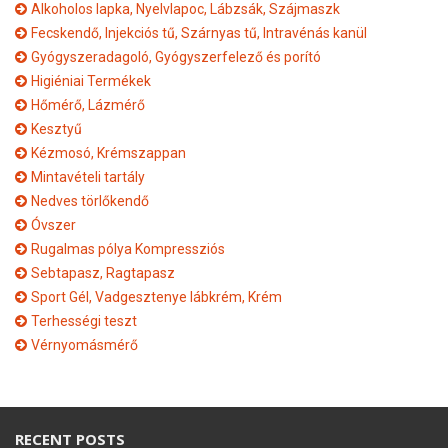
Alkoholos lapka, Nyelvlapoc, Lábzsák, Szájmaszk
Fecskendő, Injekciós tű, Szárnyas tű, Intravénás kanül
Gyógyszeradagoló, Gyógyszerfelező és porító
Higiéniai Termékek
Hőmérő, Lázmérő
Kesztyű
Kézmosó, Krémszappan
Mintavételi tartály
Nedves törlőkendő
Óvszer
Rugalmas pólya Kompressziós
Sebtapasz, Ragtapasz
Sport Gél, Vadgesztenye lábkrém, Krém
Terhességi teszt
Vérnyomásmérő
RECENT POSTS