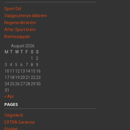
Sport Gél
Vadgesztenye lábkrém
Regeneráló krém
After Sport krém
Krémszappan
August 2026
M
T
W
T
F
S
S
1
2
3
4
5
6
7
8
9
10
11
12
13
14
15
16
17
18
19
20
21
22
23
24
25
26
27
28
29
30
31
« Apr
PAGES
Cégünkről
EXTRA Garancia
Főoldal