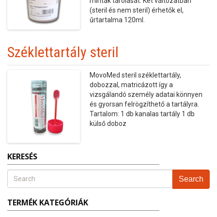
minták tárolását. Két változatban
(steril és nem steril) érhetők el,
űrtartalma 120ml.
Széklettartály steril
MovoMed steril széklettartály,
dobozzal, matricázott így a
vizsgálandó személy adatai könnyen
és gyorsan felrögzíthető a tartályra.
Tartalom: 1 db kanalas tartály 1 db
külső doboz
KERESÉS
Search
TERMÉK KATEGÓRIÁK