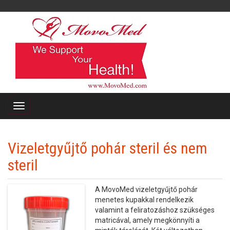
Vizeletgyűjtő pohár steril és nem
steril
A MovoMed vizeletgyűjtő pohár
menetes kupakkal rendelkezik
valamint a feliratozáshoz szükséges
matricával, amely megkönnyíti a