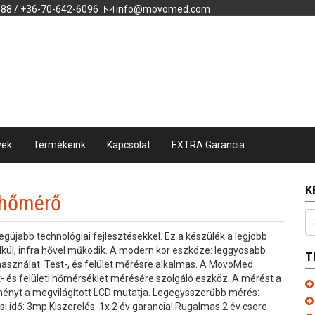
088 / +36-70-642-6096
info@movomed.com
yek
Termékeink
Kapcsolat
EXTRA Garancia
K
a hőmérő
egújabb technológiai fejlesztésekkel. Ez a készülék a legjobb
élkül, infra hővel működik. A modern kor eszköze: leggyosabb
T
asználat. Test-, és felület mérésre alkalmas. A MovoMed
- és felületi hőmérséklet mérésére szolgáló eszköz. A mérést a
dményt a megvilágított LCD mutatja. Legegysszerűbb mérés:
si idő: 3mp Kiszerelés: 1x 2 év garancia! Rugalmas 2 év csere