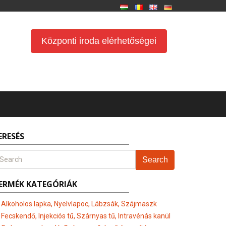
Központi iroda elérhetőségei
ERESÉS
Search
ERMÉK KATEGÓRIÁK
Alkoholos lapka, Nyelvlapoc, Lábzsák, Szájmaszk
Fecskendő, Injekciós tű, Szárnyas tű, Intravénás kanül