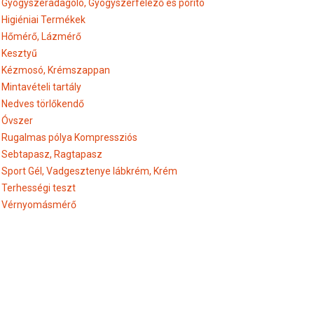
Gyógyszeradagoló, Gyógyszerfelező és porító
Higiéniai Termékek
Hőmérő, Lázmérő
Kesztyű
Kézmosó, Krémszappan
Mintavételi tartály
Nedves törlőkendő
Óvszer
Rugalmas pólya Kompressziós
Sebtapasz, Ragtapasz
Sport Gél, Vadgesztenye lábkrém, Krém
Terhességi teszt
Vérnyomásmérő