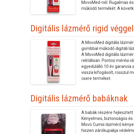
MovoMed-nél. Rugalmas és e
működő termékét. A követke
Digitális lázmérő rigid véggel
A MovoMed digitális lázmérő
gombbal működő digitáli láz
A MovoMed digitális lázmérő
rektálisan. Pontos mérési i
egyedülálló 10 év garancia
vissza kifogásolt, rosszul 
csere terméket.
Digitális lázmérő babáknak
A babák részére fejlesztett
Kényelmes, biztonságos és
Movo Cumis lázmérő kényel
hiszen zárókupakja védelme