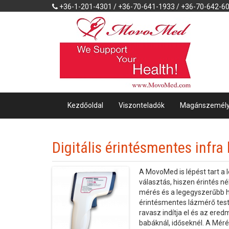
+36-1-201-4301 / +36-70-641-1933 / +36-70-642-6
Kezdőoldal
Viszonteladók
Magánszemél
Digitális érintésmentes infr
A MovoMed is lépést tart a l
választás, hiszen érintés n
mérés és a legegyszerűbb h
érintésmentes lázmérő test
ravasz indítja el és az ere
babáknál, időseknél. A Méré