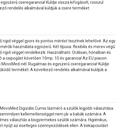
gyszerű cseregarancia! Küldje vissza kifogásolt, rosszul
ző rendelés alkalmával küldjük a csere terméket.
 rigid véggel gyors és pontos mérést tesztnek lehetővé. Az egy
mérők használata egyszerű. Két típusa: flexibilis és merev végű.
 rigid véggel rendelkezik. Használható: Orálisan, hónalban és
dő a csipogást követően 10mp. 10 év garancia! Az EU piacon
 a MovoMed-nél. Rugalmas és egyszerű cseregarancia! Küldje
működő termékét. A következő rendelés alkalmával küldjük a
 MovoMed Digizális Cumis lázmérő a szülők legjobb választása.
 semmilyen kellemetlenséggel nem jár a babák számára. A
mes választás a kisgyermekes szülők számára. Higiénikus,
t nyújt az esetleges szennyeződések ellen. A bekapcsolást