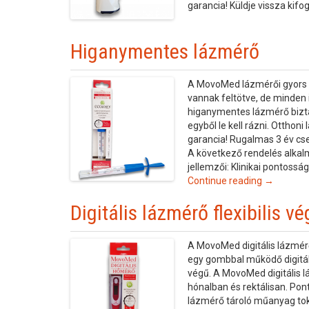
garancia! Küldje vissza kif
Higanymentes lázmérő
A MovoMed lázmérői gyors é
vannak feltötve, de minden 
higanymentes lázmérő biztá
egyből le kell rázni. Otthon
garancia! Rugalmas 3 év cse
A következő rendelés alkal
jellemzői: Klinikai pontossá
Continue reading →
Digitális lázmérő flexibilis vé
A MovoMed digitális lázmérő
egy gombbal működő digitáli
végű. A MovoMed digitális lá
hónalban és rektálisan. Pon
lázmérő tároló műanyag tok 