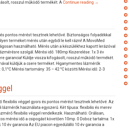
ogásolt, rosszul működő termékét. A
Continue reading →
s pontos mérést tesztnek lehetővé. Biztonságos folyadékkal
ilyen terméket mérés után egyből le kell rázni! A MovoMed
gosan használható. Mérés után a készülékhez kapott lerázóval
i lázmérésre szolgál. Mérési idő: 180mp Kiszerelése: 1x 3 év
re garancia! Küldje vissza kifogásolt, rosszul működő termékét.
mával küldjük a csere terméket. Higanymentes lázmérők
g: 0,1°C Mérési tartomány: 35 – 42 °C közötti Mérési idő: 2-3
ggel
 flexibilis véggel gyors és pontos mérést tesztnek lehetővé. Az
 lázmérők használata egyszerű. Két típusa: flexibilis és merev
zmérő flexibilis véggel rendelkezik. Használható: Orálisan,
tos mérési idő a csipogást követően 10mp. 0 Doboz tartalma: 1x
10 év garancia Az EU piacon egyedülálló 10 év garancia a