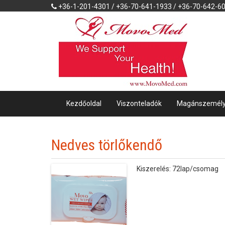
+36-1-201-4301 / +36-70-641-1933 / +36-70-642-6
Kezdőoldal
Viszonteladók
Magánszemél
Nedves törlőkendő
Kiszerelés: 72lap/csomag