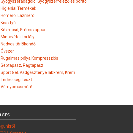
Gyógyszeradagoló, Gyógyszerfelező és porító
Higiéniai Termékek
Hőmérő, Lázmérő
Kesztyű
Kézmosó, Krémszappan
Mintavételi tartály
Nedves törlőkendő
Óvszer
Rugalmas pólya Kompressziós
Sebtapasz, Ragtapasz
Sport Gél, Vadgesztenye lábkrém, Krém
Terhességi teszt
Vérnyomásmérő
AGES
égünkről