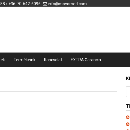
088 / +36-70-642-6096
info@movomed.com
yek
Termékeink
Kapcsolat
EXTRA Garancia
K
T