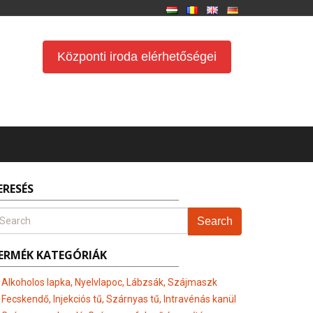
Központi iroda elérhetőségei
ERESÉS
Search
ERMÉK KATEGÓRIÁK
Alkoholos lapka, Nyelvlapoc, Lábzsák, Szájmaszk
Fecskendő, Injekciós tű, Szárnyas tű, Intravénás kanül