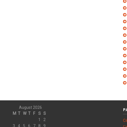
August 2026
P
M
T
W
T
F
S
S
1
2
C
3
4
5
6
7
8
9