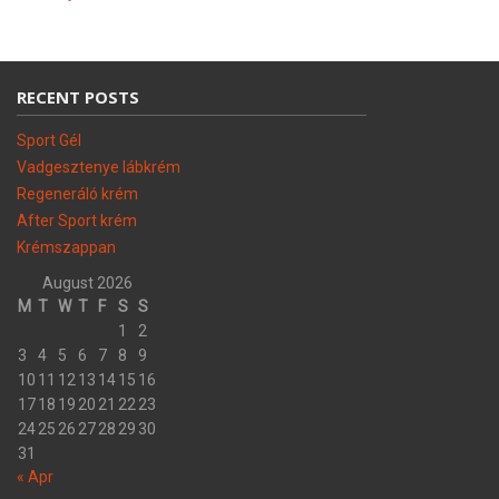
RECENT POSTS
Sport Gél
Vadgesztenye lábkrém
Regeneráló krém
After Sport krém
Krémszappan
August 2026
M
T
W
T
F
S
S
1
2
3
4
5
6
7
8
9
10
11
12
13
14
15
16
17
18
19
20
21
22
23
24
25
26
27
28
29
30
31
« Apr