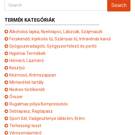
Search
TERMÉK KATEGÓRIÁK
Alkoholos lapka, Nyelvlapoc, Lábzsák, Szájmaszk
Fecskendő, Injekciós tű, Szárnyas tű, Intravénás kanül
Gyógyszeradagoló, Gyógyszerfelező és porító
Higiéniai Termékek
Hőmérő, Lázmérő
Kesztyű
Kézmosó, Krémszappan
Mintavételi tartály
Nedves törlőkendő
Óvszer
Rugalmas pólya Kompressziós
Sebtapasz, Ragtapasz
Sport Gél, Vadgesztenye lábkrém, Krém
Terhességi teszt
Vérnyomásmérő