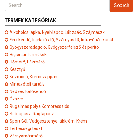
Search
TERMÉK KATEGÓRIÁK
Alkoholos lapka, Nyelvlapoc, Lábzsák, Szájmaszk
Fecskendő, Injekciós tű, Szárnyas tű, Intravénás kanül
Gyógyszeradagoló, Gyógyszerfelező és porító
Higiéniai Termékek
Hőmérő, Lázmérő
Kesztyű
Kézmosó, Krémszappan
Mintavételi tartály
Nedves törlőkendő
Óvszer
Rugalmas pólya Kompressziós
Sebtapasz, Ragtapasz
Sport Gél, Vadgesztenye lábkrém, Krém
Terhességi teszt
Vérnyomásmérő