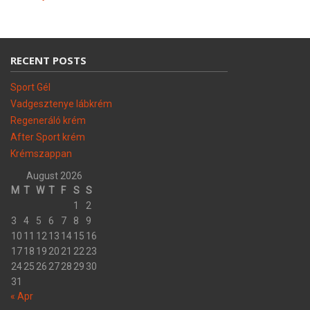
RECENT POSTS
Sport Gél
Vadgesztenye lábkrém
Regeneráló krém
After Sport krém
Krémszappan
August 2026
M
T
W
T
F
S
S
1
2
3
4
5
6
7
8
9
10
11
12
13
14
15
16
17
18
19
20
21
22
23
24
25
26
27
28
29
30
31
« Apr