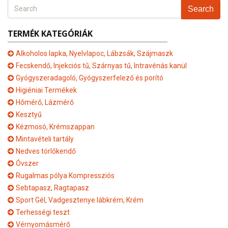
Search
TERMÉK KATEGÓRIÁK
Alkoholos lapka, Nyelvlapoc, Lábzsák, Szájmaszk
Fecskendő, Injekciós tű, Szárnyas tű, Intravénás kanül
Gyógyszeradagoló, Gyógyszerfelező és porító
Higiéniai Termékek
Hőmérő, Lázmérő
Kesztyű
Kézmosó, Krémszappan
Mintavételi tartály
Nedves törlőkendő
Óvszer
Rugalmas pólya Kompressziós
Sebtapasz, Ragtapasz
Sport Gél, Vadgesztenye lábkrém, Krém
Terhességi teszt
Vérnyomásmérő