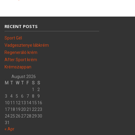
RECENT POSTS
Sport Gél
Vadgesztenye lábkrém
Regeneráló krém
After Sport krém
Krémszappan
August 2026
M
T
W
T
F
S
S
1
2
3
4
5
6
7
8
9
10
11
12
13
14
15
16
17
18
19
20
21
22
23
24
25
26
27
28
29
30
31
« Apr