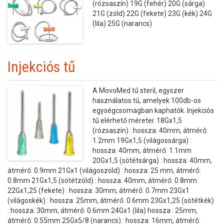
(rózsaszín) 19G (fehér) 20G (sárga)
21G (zöld) 22G (fekete) 23G (kék) 24G
(lila) 25G (narancs)
Injekciós tű
A MovoMed tű steril, egyszer
használatos tű, amelyek 100db-os
egységcsomagban kaphatók. Injekciós
tű elérhető méretei: 18Gx1,5
(rózsaszín) : hossza: 40mm, átmérő:
1.2mm 19Gx1,5 (világossárga) :
hossza: 40mm, átmérő: 1.1mm
20Gx1,5 (sötétsárga) : hossza: 40mm,
átmérő: 0.9mm 21Gx1 (világoszöld) : hossza: 25 mm, átmérő:
0.8mm 21Gx1,5 (sötétzöld) : hossza: 40mm, átmérő: 0.8mm
22Gx1,25 (fekete) : hossza: 30mm, átmérő: 0.7mm 23Gx1
(világoskék) : hossza: 25mm, átmérő: 0.6mm 23Gx1,25 (sötétkék)
: hossza: 30mm, átmérő: 0.6mm 24Gx1 (lila) hossza : 25mm,
átmérő: 0.55mm 25Gx5/8 (narancs) : hossza: 16mm, átmérő: