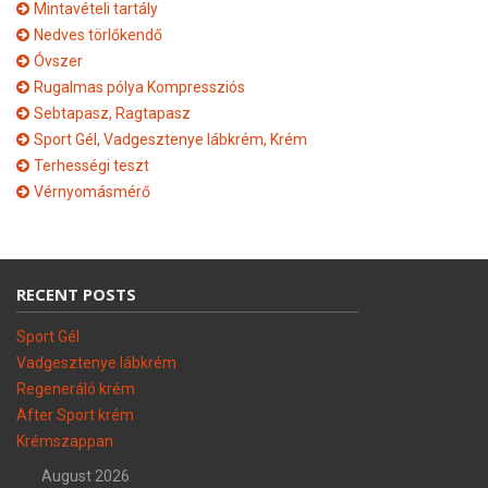
Mintavételi tartály
Nedves törlőkendő
Óvszer
Rugalmas pólya Kompressziós
Sebtapasz, Ragtapasz
Sport Gél, Vadgesztenye lábkrém, Krém
Terhességi teszt
Vérnyomásmérő
RECENT POSTS
Sport Gél
Vadgesztenye lábkrém
Regeneráló krém
After Sport krém
Krémszappan
August 2026