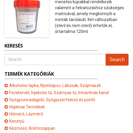
menetes kupakkal rendelkezik
valamint a feliratozáshoz szükséges
matricával, amely megkönnyíti a
minták tárolását. Két változatban
(steril és nem steril) érhetők el,
űrtartalma 120ml.
KERESÉS
Search
TERMÉK KATEGÓRIÁK
Alkoholos lapka, Nyelvlapoc, Lábzsák, Szájmaszk
Fecskendő, Injekciós tű, Szárnyas tű, Intravénás kanül
Gyógyszeradagoló, Gyógyszerfelező és porító
Higiéniai Termékek
Hőmérő, Lázmérő
Kesztyű
Kézmosó, Krémszappan