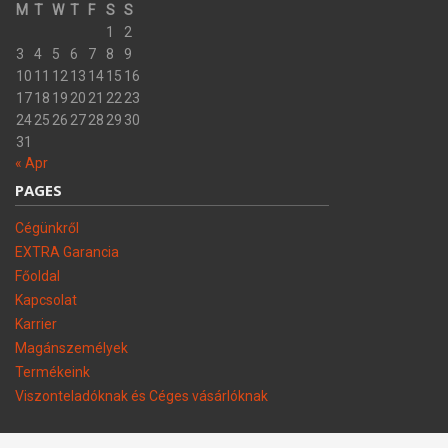
M
T
W
T
F
S
S
1
2
3
4
5
6
7
8
9
10
11
12
13
14
15
16
17
18
19
20
21
22
23
24
25
26
27
28
29
30
31
« Apr
PAGES
Cégünkről
EXTRA Garancia
Főoldal
Kapcsolat
Karrier
Magánszemélyek
Termékeink
Viszonteladóknak és Céges vásárlóknak