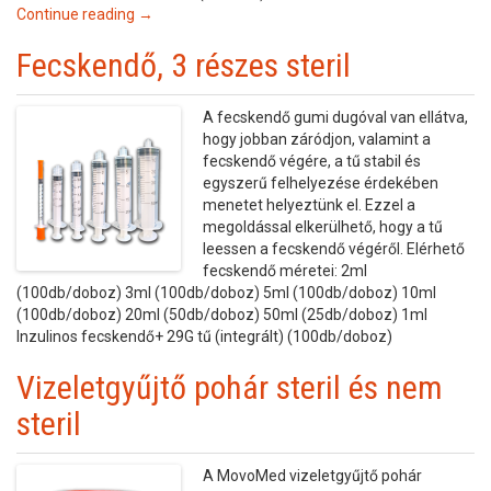
Continue reading →
Fecskendő, 3 részes steril
A fecskendő gumi dugóval van ellátva,
hogy jobban záródjon, valamint a
fecskendő végére, a tű stabil és
egyszerű felhelyezése érdekében
menetet helyeztünk el. Ezzel a
megoldással elkerülhető, hogy a tű
leessen a fecskendő végéről. Elérhető
fecskendő méretei: 2ml
(100db/doboz) 3ml (100db/doboz) 5ml (100db/doboz) 10ml
(100db/doboz) 20ml (50db/doboz) 50ml (25db/doboz) 1ml
Inzulinos fecskendő+ 29G tű (integrált) (100db/doboz)
Vizeletgyűjtő pohár steril és nem
steril
A MovoMed vizeletgyűjtő pohár