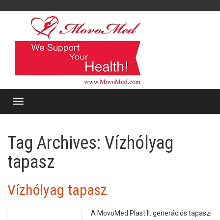
Tag Archives:
Vízhólyag
tapasz
Vízhólyag tapasz
A MovoMed Plast II. generációs tapaszi