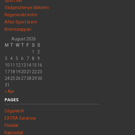
Sport Gél
Vadgesztenye lábkrém
Regeneráló krém
After Sport krém
Krémszappan
August 2026
M
T
W
T
F
S
S
1
2
3
4
5
6
7
8
9
10
11
12
13
14
15
16
17
18
19
20
21
22
23
24
25
26
27
28
29
30
31
« Apr
PAGES
Cégünkről
EXTRA Garancia
Főoldal
Kapcsolat