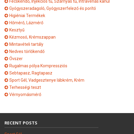
Fecskendő, Injekciós tű, Szárnyas tű, Intravénás kanül
Gyógyszeradagoló, Gyógyszerfelező és porító
Higiéniai Termékek
Hőmérő, Lázmérő
Kesztyű
Kézmosó, Krémszappan
Mintavételi tartály
Nedves törlőkendő
Óvszer
Rugalmas pólya Kompressziós
Sebtapasz, Ragtapasz
Sport Gél, Vadgesztenye lábkrém, Krém
Terhességi teszt
Vérnyomásmérő
RECENT POSTS