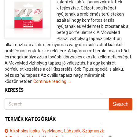
különféle lábfej panaszokra lettek
kifejlesztve. Célzott segítséget
nyújtanak a problémás területeken
azáltal, hogy komfortos érzés
nyújtanak és védelmet biztosítanak a
beteg bőrfelületnek. A MovoMed
Plaszt vízhólyag tapasz célzottan
alkalmazható a lábfejen nyomás vagy dörzsölés által kialakult
problémás területek kezelésére. A kipárnázott terület óvja a bőrt
és megakadályozza a további dörzsölés okozta kellemetlenséget.
A MovoMed vízhólyag tapasz jó választás, ha egy konkrét
bőrfelület kezelése a cél Kiszerelés: 6db Típus: speciális alakú,
bézs színű tapasz Az ovális tapasz nagy méretének
köszönhetően
Continue reading →
KERESÉS
Search
TERMÉK KATEGÓRIÁK
Alkoholos lapka, Nyelvlapoc, Lábzsák, Szájmaszk